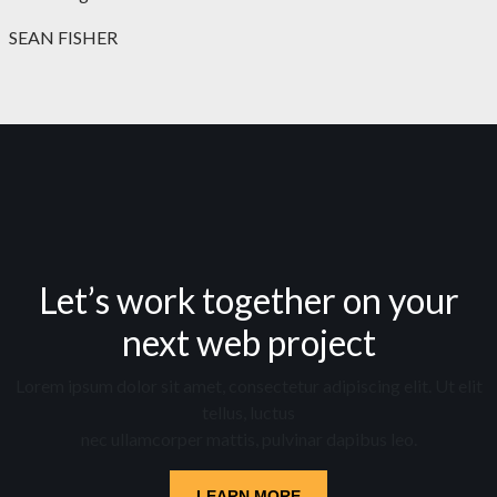
SEAN FISHER
Let’s work together on your
next web project
Lorem ipsum dolor sit amet, consectetur adipiscing elit. Ut elit
tellus, luctus
nec ullamcorper mattis, pulvinar dapibus leo.
LEARN MORE