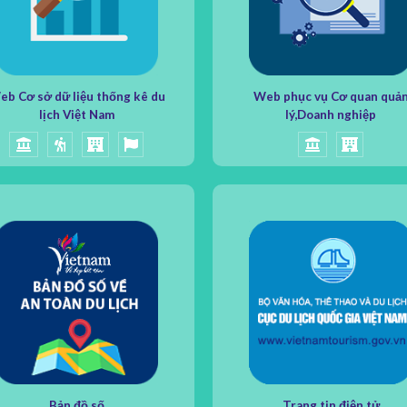
b Cơ sở dữ liệu thống kê du
Web phục vụ Cơ quan quả
lịch Việt Nam
lý,Doanh nghiệp
Bản đồ số
Trang tin điện tử