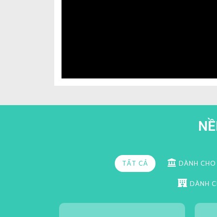
NỀ
TẤT CẢ
DÀNH CHO 
DÀNH C