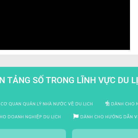
N TẢNG SỐ TRONG LĨNH VỰC DU L
CƠ QUAN QUẢN LÝ NHÀ NƯỚC VỀ DU LỊCH
DÀNH CHO N
HO DOANH NGHIỆP DU LỊCH
DÀNH CHO HƯỚNG DẪN VI