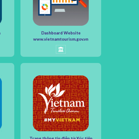
n
Dashboard Website
www.vietnamtourism.gov.vn
Trang thông tin điện tử Xúc tiến