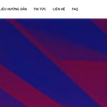
 LIỆU HƯỚNG DẪN
TIN TỨC
LIÊN HỆ
FAQ